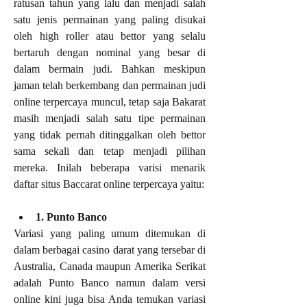
ratusan tahun yang lalu dan menjadi salah 
satu jenis permainan yang paling disukai 
oleh high roller atau bettor yang selalu 
bertaruh dengan nominal yang besar di 
dalam bermain judi. Bahkan meskipun 
jaman telah berkembang dan permainan judi 
online terpercaya muncul, tetap saja Bakarat 
masih menjadi salah satu tipe permainan 
yang tidak pernah ditinggalkan oleh bettor 
sama sekali dan tetap menjadi pilihan 
mereka. Inilah beberapa varisi menarik 
daftar situs Baccarat online terpercaya yaitu:
1. Punto Banco
Variasi yang paling umum ditemukan di 
dalam berbagai casino darat yang tersebar di 
Australia, Canada maupun Amerika Serikat 
adalah Punto Banco namun dalam versi 
online kini juga bisa Anda temukan variasi 