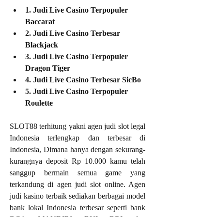
1. Judi Live Casino Terpopuler 
Baccarat
2. Judi Live Casino Terbesar 
Blackjack
3. Judi Live Casino Terpopuler 
Dragon Tiger
4. Judi Live Casino Terbesar SicBo
5. Judi Live Casino Terpopuler 
Roulette
SLOT88 terhitung yakni agen judi slot legal 
Indonesia terlengkap dan terbesar di 
Indonesia, Dimana hanya dengan sekurang-
kurangnya deposit Rp 10.000 kamu telah 
sanggup bermain semua game yang 
terkandung di agen judi slot online. Agen 
judi kasino terbaik sediakan berbagai model 
bank lokal Indonesia terbesar seperti bank 